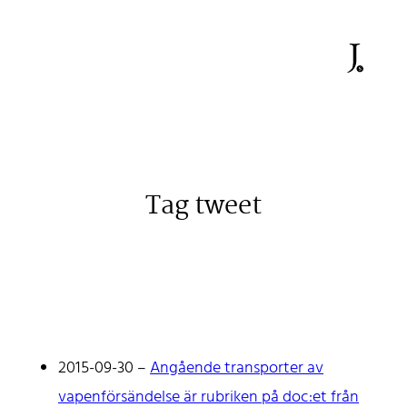
Tag tweet
Johan Stenehall
A web developer building things, currently for Northvolt
creating their web. At work he mostly codes React and
Go.
2015-09-30
–
Angående transporter av
Don't hesitate to reach out!
vapenförsändelse är rubriken på doc:et från